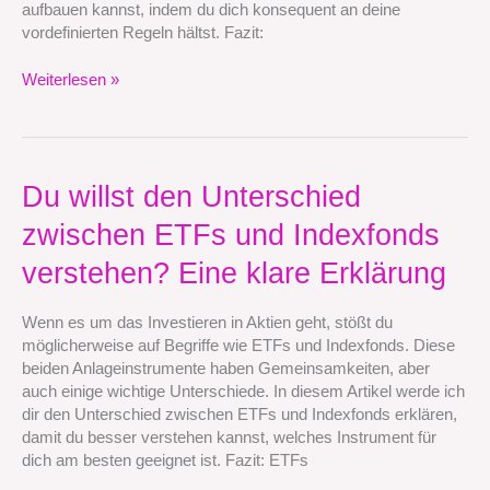
aufbauen kannst, indem du dich konsequent an deine
vordefinierten
vordefinierten Regeln hältst. Fazit:
Regeln
Weiterlesen »
Du
Du willst den Unterschied
willst
zwischen ETFs und Indexfonds
den
Unterschied
verstehen? Eine klare Erklärung
zwischen
ETFs
Wenn es um das Investieren in Aktien geht, stößt du
und
möglicherweise auf Begriffe wie ETFs und Indexfonds. Diese
Indexfonds
beiden Anlageinstrumente haben Gemeinsamkeiten, aber
verstehen?
auch einige wichtige Unterschiede. In diesem Artikel werde ich
Eine
dir den Unterschied zwischen ETFs und Indexfonds erklären,
klare
damit du besser verstehen kannst, welches Instrument für
Erklärung
dich am besten geeignet ist. Fazit: ETFs