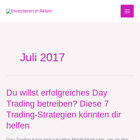
Zum
Inhalt
springen
Juli 2017
Du
Du willst erfolgreiches Day
willst
Trading betreiben? Diese 7
erfolgreiches
Day
Trading-Strategien könnten dir
Trading
betreiben?
helfen
Diese
7
Day Trading kann eine lukrative Möglichkeit sein, um an den