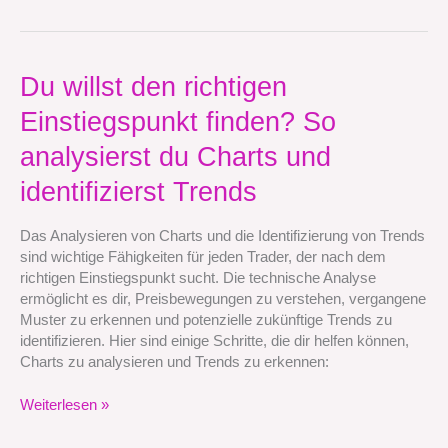
Du
Du willst den richtigen
willst
Einstiegspunkt finden? So
den
richtigen
analysierst du Charts und
Einstiegspunkt
finden?
identifizierst Trends
So
analysierst
Das Analysieren von Charts und die Identifizierung von Trends
du
sind wichtige Fähigkeiten für jeden Trader, der nach dem
Charts
richtigen Einstiegspunkt sucht. Die technische Analyse
und
ermöglicht es dir, Preisbewegungen zu verstehen, vergangene
identifizierst
Muster zu erkennen und potenzielle zukünftige Trends zu
Trends
identifizieren. Hier sind einige Schritte, die dir helfen können,
Charts zu analysieren und Trends zu erkennen:
Weiterlesen »