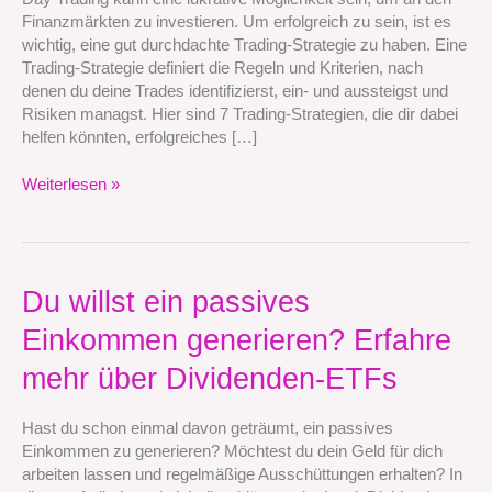
Trading-
Finanzmärkten zu investieren. Um erfolgreich zu sein, ist es
Strategien
wichtig, eine gut durchdachte Trading-Strategie zu haben. Eine
könnten
Trading-Strategie definiert die Regeln und Kriterien, nach
dir
denen du deine Trades identifizierst, ein- und aussteigst und
helfen
Risiken managst. Hier sind 7 Trading-Strategien, die dir dabei
helfen könnten, erfolgreiches […]
Weiterlesen »
Du
Du willst ein passives
willst
Einkommen generieren? Erfahre
ein
passives
mehr über Dividenden-ETFs
Einkommen
generieren?
Hast du schon einmal davon geträumt, ein passives
Erfahre
Einkommen zu generieren? Möchtest du dein Geld für dich
mehr
arbeiten lassen und regelmäßige Ausschüttungen erhalten? In
über