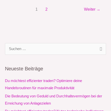
1
2
Weiter
→
S
u
c
Neueste Beiträge
h
e
Du möchtest effizienter traden? Optimiere deine
n
Handelsroutinen für maximale Produktivität
n
Die Bedeutung von Geduld und Durchhaltevermögen bei der
a
Erreichung von Anlagezielen
c