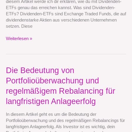
diesem Artikel werde ich dir erklären, wie du mit Dividenden-
Dividenden-
ETFs genau das erreichen kannst. Was sind Dividenden-
ETFs
ETFs? Dividenden-ETFs sind Exchange Traded Funds, die auf
dividendenstarke Aktien aus verschiedenen Unternehmen
setzen. Diese
Weiterlesen »
Die
Die Bedeutung von
Bedeutung
Portfolioüberwachung und
von
Portfolioüberwachung
regelmäßigem Rebalancing für
und
regelmäßigem
langfristigen Anlageerfolg
Rebalancing
für
In diesem Artikel geht es um die Bedeutung der
langfristigen
Portfolioüberwachung und des regelmäßigen Rebalancings für
Anlageerfolg
langfristigen Anlageerfolg. Als Investor ist es wichtig, dein