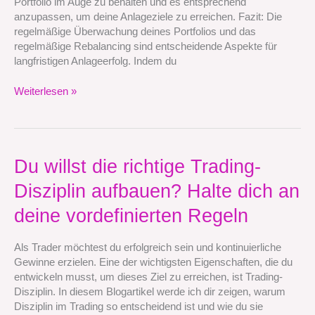
Portfolio im Auge zu behalten und es entsprechend
anzupassen, um deine Anlageziele zu erreichen. Fazit: Die
regelmäßige Überwachung deines Portfolios und das
regelmäßige Rebalancing sind entscheidende Aspekte für
langfristigen Anlageerfolg. Indem du
Weiterlesen »
Du
Du willst die richtige Trading-
willst
Disziplin aufbauen? Halte dich an
die
richtige
deine vordefinierten Regeln
Trading-
Disziplin
Als Trader möchtest du erfolgreich sein und kontinuierliche
aufbauen?
Gewinne erzielen. Eine der wichtigsten Eigenschaften, die du
Halte
entwickeln musst, um dieses Ziel zu erreichen, ist Trading-
dich
Disziplin. In diesem Blogartikel werde ich dir zeigen, warum
an
Disziplin im Trading so entscheidend ist und wie du sie
deine