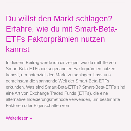
Du
Du willst den Markt schlagen?
willst
Erfahre, wie du mit Smart-Beta-
den
Markt
ETFs Faktorprämien nutzen
schlagen?
Erfahre,
kannst
wie
du
In diesem Beitrag werde ich dir zeigen, wie du mithilfe von
mit
Smart-Beta-ETFs die sogenannten Faktorprämien nutzen
Smart-
kannst, um potenziell den Markt zu schlagen. Lass uns
Beta-
gemeinsam die spannende Welt der Smart-Beta-ETFs
ETFs
erkunden. Was sind Smart-Beta-ETFs? Smart-Beta-ETFs sind
Faktorprämien
eine Art von Exchange Traded Funds (ETFs), die eine
nutzen
alternative Indexierungsmethode verwenden, um bestimmte
kannst
Faktoren oder Eigenschaften von
Weiterlesen »