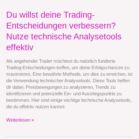
Du
Du willst deine Trading-
willst
Entscheidungen verbessern?
deine
Trading-
Nutze technische Analysetools
Entscheidungen
verbessern?
effektiv
Nutze
technische
Als angehender Trader möchtest du natürlich fundierte
Analysetools
Trading-Entscheidungen treffen, um deine Erfolgschancen zu
effektiv
maximieren. Eine bewährte Methode, um dies zu erreichen, ist
die Verwendung technischer Analysetools. Diese Tools helfen
dir dabei, Preisbewegungen zu analysieren, Trends zu
identifizieren und potenzielle Ein- und Ausstiegspunkte zu
bestimmen. Hier sind einige wichtige technische Analysetools,
die du effektiv nutzen kannst:
Weiterlesen »