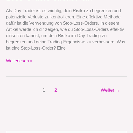
Day
Als Day Trader ist es wichtig, dein Risiko zu begrenzen und
Trading
potenzielle Verluste zu kontrollieren. Eine effektive Methode
begrenzt
dafür ist die Verwendung von Stop-Loss-Orders. In diesem
–
Artikel werde ich dir zeigen, wie du Stop-Loss-Orders effektiv
Setze
einsetzen kannst, um dein Risiko im Day Trading zu
Stop-
begrenzen und deine Trading-Ergebnisse zu verbessern. Was
Loss-
ist eine Stop-Loss-Order? Eine
Orders
effektiv
Weiterlesen »
ein
1
2
Weiter
→