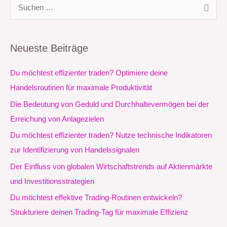
S
u
c
Neueste Beiträge
h
e
Du möchtest effizienter traden? Optimiere deine
n
Handelsroutinen für maximale Produktivität
n
Die Bedeutung von Geduld und Durchhaltevermögen bei der
a
Erreichung von Anlagezielen
c
Du möchtest effizienter traden? Nutze technische Indikatoren
h
zur Identifizierung von Handelssignalen
:
Der Einfluss von globalen Wirtschaftstrends auf Aktienmärkte
und Investitionsstrategien
Du möchtest effektive Trading-Routinen entwickeln?
Strukturiere deinen Trading-Tag für maximale Effizienz