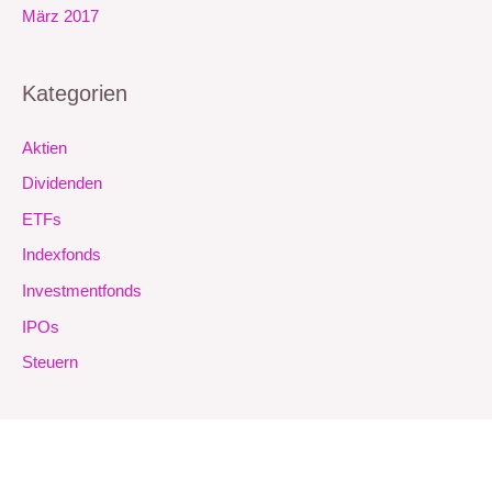
März 2017
Kategorien
Aktien
Dividenden
ETFs
Indexfonds
Investmentfonds
IPOs
Steuern