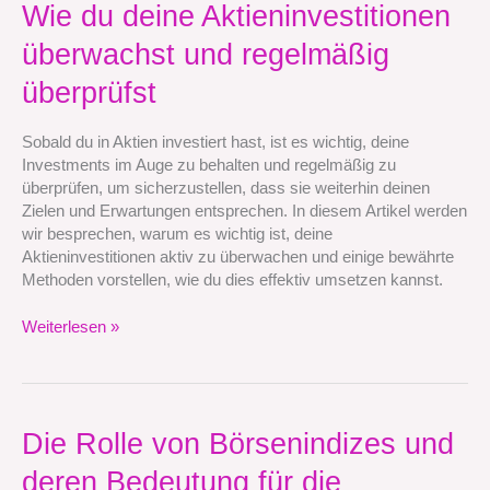
Wie
Wie du deine Aktieninvestitionen
du
überwachst und regelmäßig
deine
Aktieninvestitionen
überprüfst
überwachst
und
Sobald du in Aktien investiert hast, ist es wichtig, deine
regelmäßig
Investments im Auge zu behalten und regelmäßig zu
überprüfst
überprüfen, um sicherzustellen, dass sie weiterhin deinen
Zielen und Erwartungen entsprechen. In diesem Artikel werden
wir besprechen, warum es wichtig ist, deine
Aktieninvestitionen aktiv zu überwachen und einige bewährte
Methoden vorstellen, wie du dies effektiv umsetzen kannst.
Weiterlesen »
Die
Die Rolle von Börsenindizes und
Rolle
deren Bedeutung für die
von