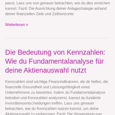
passt. Lass uns nun genauer betrachten, wie du dies erreichen
ausrichtest
kannst. Fazit: Die Ausrichtung deiner Anlagestrategie anhand
deiner finanziellen Ziele und Zeithorizonte
Weiterlesen »
Die
Die Bedeutung von Kennzahlen:
Bedeutung
Wie du Fundamentalanalyse für
von
Kennzahlen:
deine Aktienauswahl nutzt
Wie
du
Kennzahlen sind wichtige Finanzindikatoren, die dir helfen, die
Fundamentalanalyse
finanzielle Gesundheit und Leistungsfähigkeit eines
für
Unternehmens zu bewerten. Indem du Fundamentalanalyse
deine
betreibst und Kennzahlen analysierst, kannst du fundierte
Aktienauswahl
Investitionsentscheidungen treffen. Lass uns genauer
nutzt
betrachten, wie du Kennzahlen nutzen kannst, um deine
Aktienauswahl zu verbessern. Fazit: Die Verwendung von