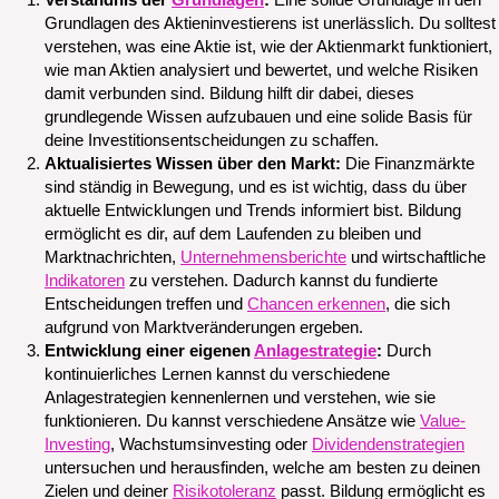
Verständnis der
Grundlagen
:
Eine solide Grundlage in den
Grundlagen des Aktieninvestierens ist unerlässlich. Du solltest
verstehen, was eine Aktie ist, wie der Aktienmarkt funktioniert,
wie man Aktien analysiert und bewertet, und welche Risiken
damit verbunden sind. Bildung hilft dir dabei, dieses
grundlegende Wissen aufzubauen und eine solide Basis für
deine Investitionsentscheidungen zu schaffen.
Aktualisiertes Wissen über den Markt:
Die Finanzmärkte
sind ständig in Bewegung, und es ist wichtig, dass du über
aktuelle Entwicklungen und Trends informiert bist. Bildung
ermöglicht es dir, auf dem Laufenden zu bleiben und
Marktnachrichten,
Unternehmensberichte
und wirtschaftliche
Indikatoren
zu verstehen. Dadurch kannst du fundierte
Entscheidungen treffen und
Chancen erkennen
, die sich
aufgrund von Marktveränderungen ergeben.
Entwicklung einer eigenen
Anlagestrategie
:
Durch
kontinuierliches Lernen kannst du verschiedene
Anlagestrategien kennenlernen und verstehen, wie sie
funktionieren. Du kannst verschiedene Ansätze wie
Value-
Investing
, Wachstumsinvesting oder
Dividendenstrategien
untersuchen und herausfinden, welche am besten zu deinen
Zielen und deiner
Risikotoleranz
passt. Bildung ermöglicht es