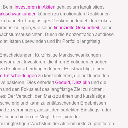
g: Beim
Investieren in Aktien
geht es um langfristiges
rktschwankungen
können zu emotionalen Reaktionen
v zu handeln. Langfristiges Denken bedeutet, den Fokus
hmens zu legen, wie seine
finanzielle Gesundheit
, seine
Wachstumsaussichten. Durch die Konzentration auf diese
latilitäten überwinden und ihr Portfolio langfristig
 Entscheidungen: Kurzfristige Marktschwankungen
ervorrufen. Investoren, die ihren Emotionen erlauben,
zu Fehlentscheidungen führen. Es ist wichtig, einen
ale Entscheidungen
zu konzentrieren, die auf fundierten
ive basieren. Dies erfordert
Geduld
,
Disziplin
und die
ren und den Fokus auf das langfristige Ziel zu richten.
es: Der Versuch, den Markt zu timen und kurzfristige
 schwierig und kann zu enttäuschenden Ergebnissen
arkt zu verbringen, anstatt den perfekten Einstiegs- oder
stitionen bieten die Möglichkeit, von der
langfristigen Wachstum der Aktienmärkte zu profitieren.