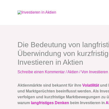
Zum
Inhalt
springen
Die Bedeutung von langfri
Überwindung von kurzfrist
Investieren in Aktien
Schreibe einen Kommentar
/
Aktien
/ Von
Investieren 
Aktienmärkte sind bekannt für ihre
Volatilität
und k
und Marktgerüchten beeinflusst werden. Als Investo
verfolgen und kurzfristige Marktbewegungen zu 
warum
langfristiges Denken
beim Investieren in
A