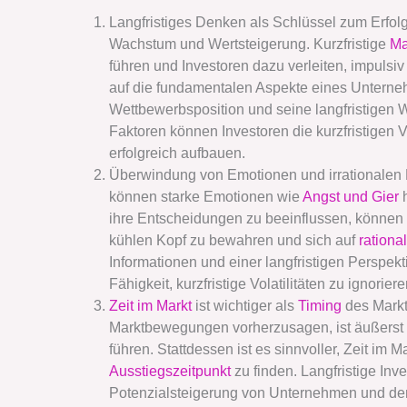
Langfristiges Denken als Schlüssel zum Erfol
Wachstum und Wertsteigerung. Kurzfristige
Ma
führen und Investoren dazu verleiten, impulsi
auf die fundamentalen Aspekte eines Unterne
Wettbewerbsposition und seine langfristigen 
Faktoren können Investoren die kurzfristigen Vo
erfolgreich aufbauen.
Überwindung von Emotionen und irrationalen
können starke Emotionen wie
Angst und Gier
h
ihre Entscheidungen zu beeinflussen, können 
kühlen Kopf zu bewahren und sich auf
ration
Informationen und einer langfristigen Perspekt
Fähigkeit, kurzfristige Volatilitäten zu ignorie
Zeit im Markt
ist wichtiger als
Timing
des Markt
Marktbewegungen vorherzusagen, ist äußerst
führen. Stattdessen ist es sinnvoller, Zeit im M
Ausstiegszeitpunkt
zu finden. Langfristige Inve
Potenzialsteigerung von Unternehmen und dem 