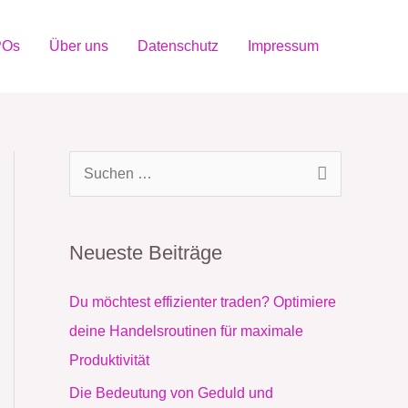
POs
Über uns
Datenschutz
Impressum
S
u
c
Neueste Beiträge
h
e
Du möchtest effizienter traden? Optimiere
n
deine Handelsroutinen für maximale
n
Produktivität
a
Die Bedeutung von Geduld und