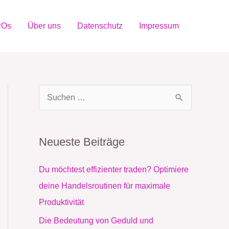
POs
Über uns
Datenschutz
Impressum
S
u
c
Neueste Beiträge
h
e
Du möchtest effizienter traden? Optimiere
n
deine Handelsroutinen für maximale
n
Produktivität
a
Die Bedeutung von Geduld und