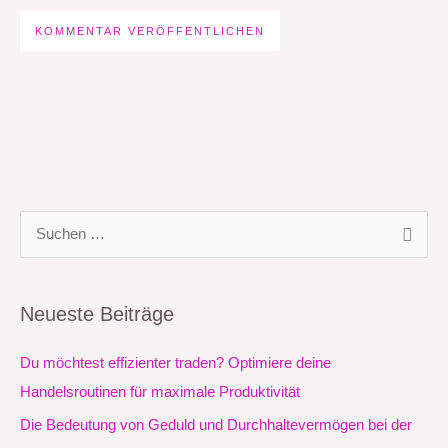
S
u
c
Neueste Beiträge
h
e
Du möchtest effizienter traden? Optimiere deine
n
Handelsroutinen für maximale Produktivität
n
Die Bedeutung von Geduld und Durchhaltevermögen bei der
a