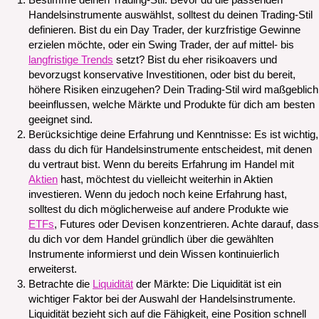
Bestimme deinen Trading-Stil: Bevor du die passenden
Handelsinstrumente auswählst, solltest du deinen Trading-Stil
definieren. Bist du ein Day Trader, der kurzfristige Gewinne
erzielen möchte, oder ein Swing Trader, der auf mittel- bis
langfristige Trends
setzt? Bist du eher risikoavers und
bevorzugst konservative Investitionen, oder bist du bereit,
höhere Risiken einzugehen? Dein Trading-Stil wird maßgeblich
beeinflussen, welche Märkte und Produkte für dich am besten
geeignet sind.
Berücksichtige deine Erfahrung und Kenntnisse: Es ist wichtig,
dass du dich für Handelsinstrumente entscheidest, mit denen
du vertraut bist. Wenn du bereits Erfahrung im Handel mit
Aktien
hast, möchtest du vielleicht weiterhin in Aktien
investieren. Wenn du jedoch noch keine Erfahrung hast,
solltest du dich möglicherweise auf andere Produkte wie
ETFs
, Futures oder Devisen konzentrieren. Achte darauf, dass
du dich vor dem Handel gründlich über die gewählten
Instrumente informierst und dein Wissen kontinuierlich
erweiterst.
Betrachte die
Liquidität
der Märkte: Die Liquidität ist ein
wichtiger Faktor bei der Auswahl der Handelsinstrumente.
Liquidität bezieht sich auf die Fähigkeit, eine Position schnell