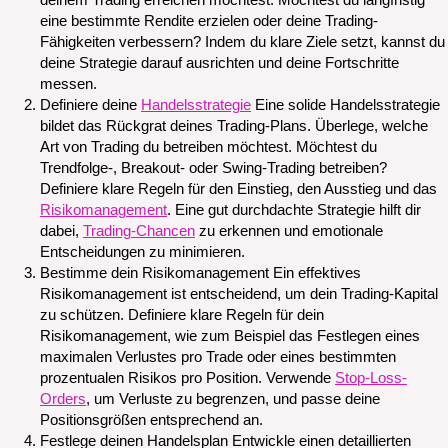
deinem Trading erreichen möchtest. Möchtest du langfristig
eine bestimmte Rendite erzielen oder deine Trading-
Fähigkeiten verbessern? Indem du klare Ziele setzt, kannst du
deine Strategie darauf ausrichten und deine Fortschritte
messen.
Definiere deine
Handelsstrategie
Eine solide Handelsstrategie
bildet das Rückgrat deines Trading-Plans. Überlege, welche
Art von Trading du betreiben möchtest. Möchtest du
Trendfolge-, Breakout- oder Swing-Trading betreiben?
Definiere klare Regeln für den Einstieg, den Ausstieg und das
Risikomanagement
. Eine gut durchdachte Strategie hilft dir
dabei,
Trading-Chancen
zu erkennen und emotionale
Entscheidungen zu minimieren.
Bestimme dein Risikomanagement Ein effektives
Risikomanagement ist entscheidend, um dein Trading-Kapital
zu schützen. Definiere klare Regeln für dein
Risikomanagement, wie zum Beispiel das Festlegen eines
maximalen Verlustes pro Trade oder eines bestimmten
prozentualen Risikos pro Position. Verwende
Stop-Loss-
Orders
, um Verluste zu begrenzen, und passe deine
Positionsgrößen entsprechend an.
Festlege deinen Handelsplan Entwickle einen detaillierten