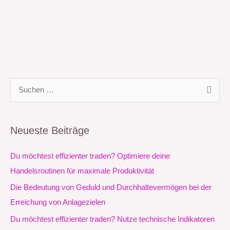
S
u
c
Neueste Beiträge
h
e
Du möchtest effizienter traden? Optimiere deine
n
Handelsroutinen für maximale Produktivität
n
Die Bedeutung von Geduld und Durchhaltevermögen bei der
a
Erreichung von Anlagezielen
c
Du möchtest effizienter traden? Nutze technische Indikatoren
h