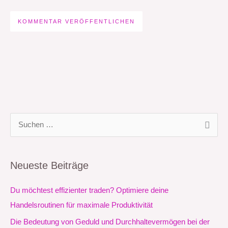
S
u
c
Neueste Beiträge
h
e
Du möchtest effizienter traden? Optimiere deine
n
Handelsroutinen für maximale Produktivität
n
Die Bedeutung von Geduld und Durchhaltevermögen bei der