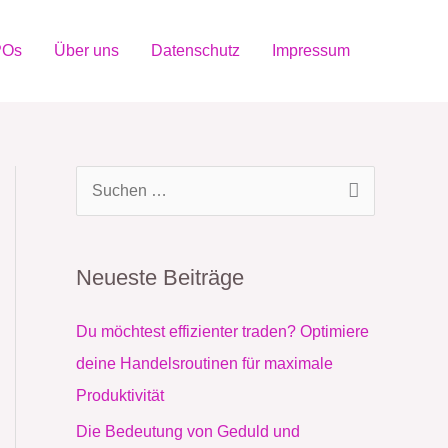
POs
Über uns
Datenschutz
Impressum
S
u
c
Neueste Beiträge
h
e
Du möchtest effizienter traden? Optimiere
n
deine Handelsroutinen für maximale
n
Produktivität
a
Die Bedeutung von Geduld und