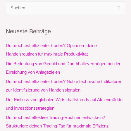
S
u
c
Neueste Beiträge
h
e
Du möchtest effizienter traden? Optimiere deine
n
Handelsroutinen für maximale Produktivität
n
Die Bedeutung von Geduld und Durchhaltevermögen bei der
a
Erreichung von Anlagezielen
c
Du möchtest effizienter traden? Nutze technische Indikatoren
h
zur Identifizierung von Handelssignalen
:
Der Einfluss von globalen Wirtschaftstrends auf Aktienmärkte
und Investitionsstrategien
Du möchtest effektive Trading-Routinen entwickeln?
Strukturiere deinen Trading-Tag für maximale Effizienz