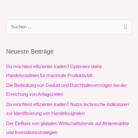
S
u
c
Neueste Beiträge
h
e
Du möchtest effizienter traden? Optimiere deine
n
Handelsroutinen für maximale Produktivität
n
Die Bedeutung von Geduld und Durchhaltevermögen bei der
a
Erreichung von Anlagezielen
c
Du möchtest effizienter traden? Nutze technische Indikatoren
h
zur Identifizierung von Handelssignalen
:
Der Einfluss von globalen Wirtschaftstrends auf Aktienmärkte
und Investitionsstrategien