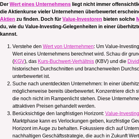
Der
Wert eines Unternehmens
liegt nicht immer offensichtl
die Aktienkurse vieler Unternehmen überbewertet erschein
Aktien
zu finden. Doch für
Value-Investoren
bieten solche
M
du, wie du Value-Investing-Gelegenheiten in einer überhitzt
kannst.
Verstehe den
Wert von Unternehmen
: Um Value-Investin
Wert eines Unternehmens berechnet wird. Schau dir gr
(
KGV
), das
Kurs-Buchwert-Verhältnis
(KBV) und die
Divi
historischen Durchschnitten und branchenweiten Durchsc
unterbewertet ist.
Suche nach unentdeckten Unternehmen: In einer überhitz
möglicherweise bereits überbewertet. Konzentriere dich 
die noch nicht im Rampenlicht stehen. Diese Unternehm
attraktiven Preisen gehandelt werden.
Berücksichtige den langfristigen Horizont:
Value-Investin
Marktphase kann es Verlockungen geben, kurzfristige Gewi
Horizont im Auge zu behalten. Fokussiere dich auf Unte
nachhaltigen Geschäftsstrategie, die auch in Zukunft Wer