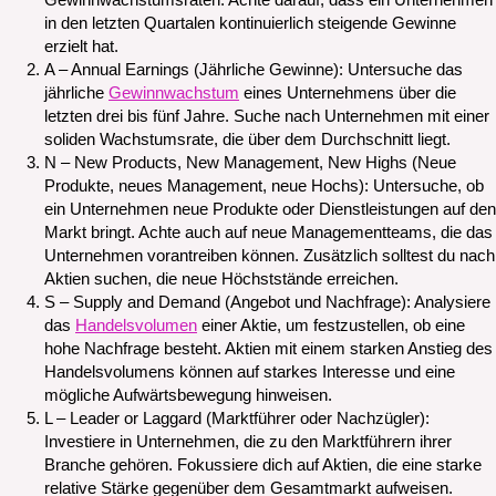
Gewinnwachstumsraten. Achte darauf, dass ein Unternehmen
in den letzten Quartalen kontinuierlich steigende Gewinne
erzielt hat.
A – Annual Earnings (Jährliche Gewinne): Untersuche das
jährliche
Gewinnwachstum
eines Unternehmens über die
letzten drei bis fünf Jahre. Suche nach Unternehmen mit einer
soliden Wachstumsrate, die über dem Durchschnitt liegt.
N – New Products, New Management, New Highs (Neue
Produkte, neues Management, neue Hochs): Untersuche, ob
ein Unternehmen neue Produkte oder Dienstleistungen auf den
Markt bringt. Achte auch auf neue Managementteams, die das
Unternehmen vorantreiben können. Zusätzlich solltest du nach
Aktien suchen, die neue Höchststände erreichen.
S – Supply and Demand (Angebot und Nachfrage): Analysiere
das
Handelsvolumen
einer Aktie, um festzustellen, ob eine
hohe Nachfrage besteht. Aktien mit einem starken Anstieg des
Handelsvolumens können auf starkes Interesse und eine
mögliche Aufwärtsbewegung hinweisen.
L – Leader or Laggard (Marktführer oder Nachzügler):
Investiere in Unternehmen, die zu den Marktführern ihrer
Branche gehören. Fokussiere dich auf Aktien, die eine starke
relative Stärke gegenüber dem Gesamtmarkt aufweisen.