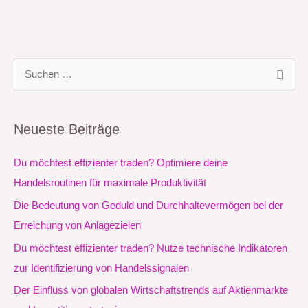
S
u
c
Neueste Beiträge
h
e
Du möchtest effizienter traden? Optimiere deine
n
Handelsroutinen für maximale Produktivität
n
Die Bedeutung von Geduld und Durchhaltevermögen bei der
a
Erreichung von Anlagezielen
c
Du möchtest effizienter traden? Nutze technische Indikatoren
h
zur Identifizierung von Handelssignalen
:
Der Einfluss von globalen Wirtschaftstrends auf Aktienmärkte