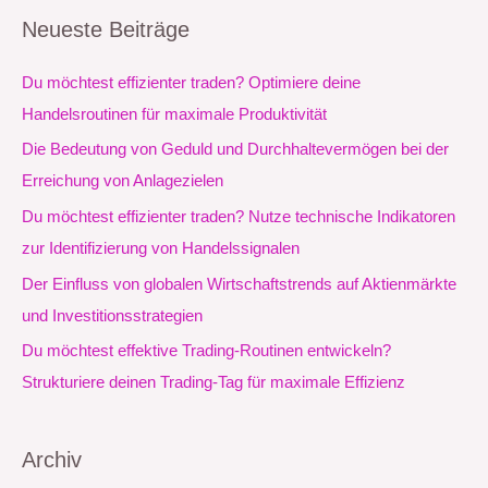
c
Neueste Beiträge
h
e
Du möchtest effizienter traden? Optimiere deine
n
Handelsroutinen für maximale Produktivität
n
Die Bedeutung von Geduld und Durchhaltevermögen bei der
a
Erreichung von Anlagezielen
c
Du möchtest effizienter traden? Nutze technische Indikatoren
h
zur Identifizierung von Handelssignalen
:
Der Einfluss von globalen Wirtschaftstrends auf Aktienmärkte
und Investitionsstrategien
Du möchtest effektive Trading-Routinen entwickeln?
Strukturiere deinen Trading-Tag für maximale Effizienz
Archiv