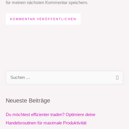
für meinen nächsten Kommentar speichern.
S
u
c
Neueste Beiträge
h
e
Du möchtest effizienter traden? Optimiere deine
n
Handelsroutinen für maximale Produktivität