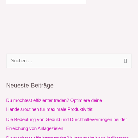
S
u
c
Neueste Beiträge
h
e
Du möchtest effizienter traden? Optimiere deine
n
Handelsroutinen für maximale Produktivität
n
Die Bedeutung von Geduld und Durchhaltevermögen bei der
a
Erreichung von Anlagezielen
c