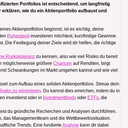
ierten Portfolios ist entscheidend, um langfristig
r erklären, wie du ein Aktienportfolio aufbaust und
nes Aktienportfolios beginnst, ist es wichtig, deine
 den
Ruhestand
investieren möchtest, kurzfristige Gewinne
. Die Festlegung deiner Ziele wird dir helfen, die richtige
ne Risikotoleranz
zu kennen, also wie viel Risiko du bereit
dir möglicherweise größere
Chancen
auf Renditen, birgt
u mit Schwankungen im Markt umgehen kannst und wie viel
ssel zum Aufbau eines soliden Aktienportfolios. Streue dein
Risiko zu minimieren
. Du kannst dies erreichen, indem du in
n investierst oder in
Investmentfonds
oder
ETFs
, die
lltest du gründliche Recherchen und Analysen durchführen.
en, das Managementteam und die Wettbewerbssituation.
aftliche Trends. Eine fundierte
Analyse
kann dir dabei