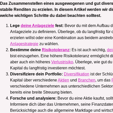
Das Zusammenstellen eines ausgewogenen und gut diversifiz
stabile Renditen zu erzielen. In diesem Artikel werden wir di
welche wichtigen Schritte du dabei beachten solltest.
Lege
deine Anlageziele
fest:
Bevor du mit dem Aufbau dei
Anlageziele zu definieren. Überlege, ob du langfristig für
erzielen willst oder eine Kombination aus beidem anstrebst
Anlagestrategie
zu wählen.
Bestimme deine
Risikotoleranz
:
Es ist auch wichtig,
dei
bist einzugehen. Eine höhere Risikotoleranz ermöglicht 
aber auch ein höheres
Verlustrisiko
. Überlege, wie gut d
Kapital du langfristig investieren möchtest.
Diversifiziere dein Portfolio:
Diversifikation
ist der Schlü
Kapital über verschiedene
Aktien
und
Branchen
, um das
verschiedene Unternehmen aus unterschiedlichen Sektore
bereits eine breite Streuung bieten.
Forsche und analysiere:
Bevor du eine Aktie kaufst, so
Informiere dich über das Unternehmen, seine Finanzdat
Berücksichtige auch die allgemeine Marktlage und wirtsch