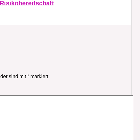
Risikobereitschaft
lder sind mit
*
markiert