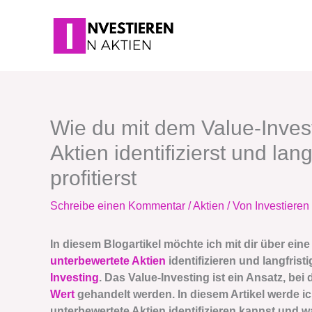
Zum
Inhalt
springen
Wie du mit dem Value-Inves
Aktien identifizierst und lan
profitierst
Schreibe einen Kommentar
/
Aktien
/ Von
Investieren 
In diesem Blogartikel möchte ich mit dir über ei
unterbewertete Aktien
identifizieren und langfrist
Investing
. Das Value-Investing ist ein Ansatz, be
Wert
gehandelt werden. In diesem Artikel werde ich
unterbewertete Aktien identifizieren kannst und wa