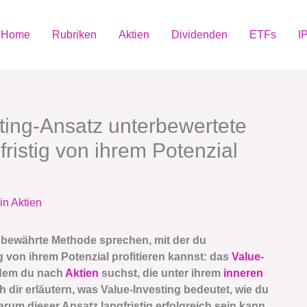
Home
Rubriken
Aktien
Dividenden
ETFs
I
ting-Ansatz unterbewertete
gfristig von ihrem Potenzial
in Aktien
ne bewährte Methode sprechen, mit der du
ig von ihrem Potenzial profitieren kannst: das
Value-
i dem du nach
Aktien
suchst, die unter ihrem
inneren
 dir erläutern, was Value-Investing bedeutet, wie du
rum dieser Ansatz langfristig erfolgreich sein kann.