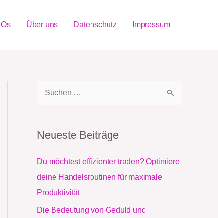
POs
Über uns
Datenschutz
Impressum
S
u
c
Neueste Beiträge
h
e
Du möchtest effizienter traden? Optimiere
n
deine Handelsroutinen für maximale
n
Produktivität
a
Die Bedeutung von Geduld und