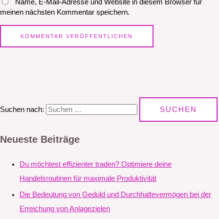
Name, E-Mail-Adresse und Website in diesem Browser für
meinen nächsten Kommentar speichern.
Suchen nach:
Neueste Beiträge
Du möchtest effizienter traden? Optimiere deine
Handelsroutinen für maximale Produktivität
Die Bedeutung von Geduld und Durchhaltevermögen bei der
Erreichung von Anlagezielen