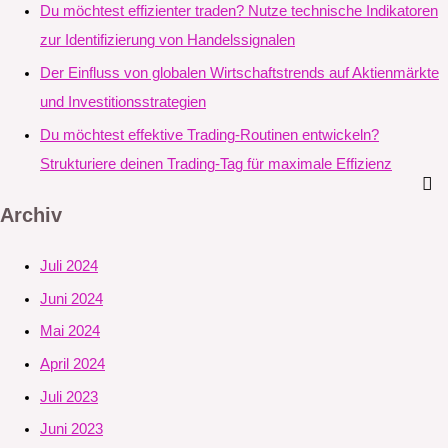
Du möchtest effizienter traden? Nutze technische Indikatoren
zur Identifizierung von Handelssignalen
Der Einfluss von globalen Wirtschaftstrends auf Aktienmärkte
und Investitionsstrategien
Du möchtest effektive Trading-Routinen entwickeln?
Strukturiere deinen Trading-Tag für maximale Effizienz
Archiv
Juli 2024
Juni 2024
Mai 2024
April 2024
Juli 2023
Juni 2023