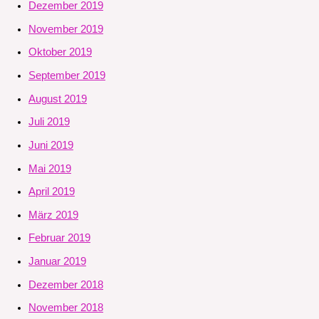
Dezember 2019
November 2019
Oktober 2019
September 2019
August 2019
Juli 2019
Juni 2019
Mai 2019
April 2019
März 2019
Februar 2019
Januar 2019
Dezember 2018
November 2018