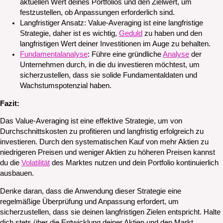
aktuellen Wert deines Portfolios und den Zielwert, um
festzustellen, ob Anpassungen erforderlich sind.
Langfristiger Ansatz: Value-Averaging ist eine langfristige
Strategie, daher ist es wichtig,
Geduld
zu haben und den
langfristigen Wert deiner Investitionen im Auge zu behalten.
Fundamentalanalyse
: Führe eine gründliche
Analyse
der
Unternehmen durch, in die du investieren möchtest, um
sicherzustellen, dass sie solide Fundamentaldaten und
Wachstumspotenzial haben.
Fazit:
Das Value-Averaging ist eine effektive Strategie, um von
Durchschnittskosten zu profitieren und langfristig erfolgreich zu
investieren. Durch den systematischen Kauf von mehr Aktien zu
niedrigeren Preisen und weniger Aktien zu höheren Preisen kannst
du die
Volatilität
des Marktes nutzen und dein Portfolio kontinuierlich
ausbauen.
Denke daran, dass die Anwendung dieser Strategie eine
regelmäßige Überprüfung und Anpassung erfordert, um
sicherzustellen, dass sie deinen langfristigen Zielen entspricht. Halte
dich stets über die Entwicklung deiner Aktien und den Markt