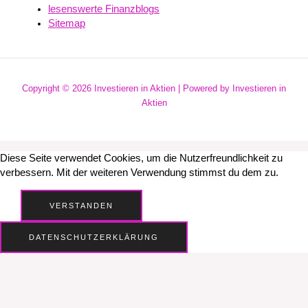
lesenswerte Finanzblogs
Sitemap
Copyright © 2026 Investieren in Aktien | Powered by Investieren in
Aktien
Diese Seite verwendet Cookies, um die Nutzerfreundlichkeit zu
verbessern. Mit der weiteren Verwendung stimmst du dem zu.
VERSTANDEN
DATENSCHUTZERKLÄRUNG