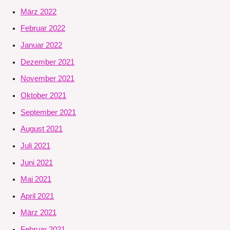
März 2022
Februar 2022
Januar 2022
Dezember 2021
November 2021
Oktober 2021
September 2021
August 2021
Juli 2021
Juni 2021
Mai 2021
April 2021
März 2021
Februar 2021