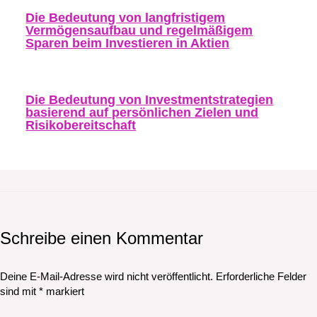
Die Bedeutung von langfristigem
Vermögensaufbau und regelmäßigem
Sparen beim Investieren in Aktien
Die Bedeutung von Investmentstrategien
basierend auf persönlichen Zielen und
Risikobereitschaft
Schreibe einen Kommentar
Deine E-Mail-Adresse wird nicht veröffentlicht.
Erforderliche Felder
sind mit
*
markiert