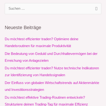
S
u
c
Neueste Beiträge
h
e
Du möchtest effizienter traden? Optimiere deine
n
Handelsroutinen für maximale Produktivität
n
Die Bedeutung von Geduld und Durchhaltevermögen bei der
a
Erreichung von Anlagezielen
c
Du möchtest effizienter traden? Nutze technische Indikatoren
h
zur Identifizierung von Handelssignalen
:
Der Einfluss von globalen Wirtschaftstrends auf Aktienmärkte
und Investitionsstrategien
Du möchtest effektive Trading-Routinen entwickeln?
Strukturiere deinen Trading-Tag für maximale Effizienz