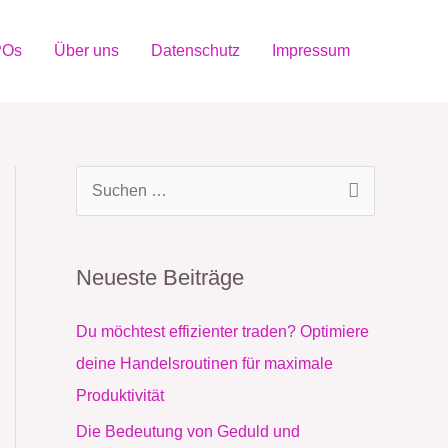
POs
Über uns
Datenschutz
Impressum
S
u
c
Neueste Beiträge
h
e
Du möchtest effizienter traden? Optimiere
n
deine Handelsroutinen für maximale
n
Produktivität
a
Die Bedeutung von Geduld und