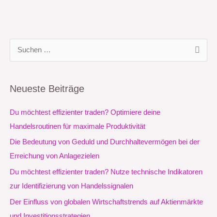
S
u
c
Neueste Beiträge
h
e
Du möchtest effizienter traden? Optimiere deine
n
Handelsroutinen für maximale Produktivität
n
Die Bedeutung von Geduld und Durchhaltevermögen bei der
a
Erreichung von Anlagezielen
c
Du möchtest effizienter traden? Nutze technische Indikatoren
h
zur Identifizierung von Handelssignalen
:
Der Einfluss von globalen Wirtschaftstrends auf Aktienmärkte
und Investitionsstrategien