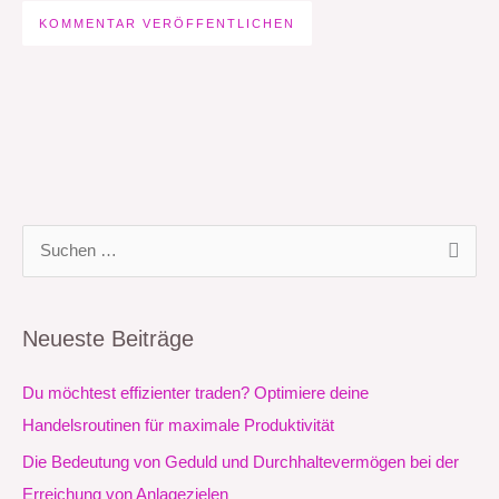
S
u
c
Neueste Beiträge
h
e
Du möchtest effizienter traden? Optimiere deine
n
Handelsroutinen für maximale Produktivität
n
Die Bedeutung von Geduld und Durchhaltevermögen bei der
a
Erreichung von Anlagezielen