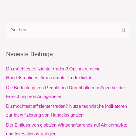
S
u
c
Neueste Beiträge
h
e
Du möchtest effizienter traden? Optimiere deine
n
Handelsroutinen für maximale Produktivität
n
Die Bedeutung von Geduld und Durchhaltevermögen bei der
a
Erreichung von Anlagezielen
c
Du möchtest effizienter traden? Nutze technische Indikatoren
h
zur Identifizierung von Handelssignalen
:
Der Einfluss von globalen Wirtschaftstrends auf Aktienmärkte
und Investitionsstrategien