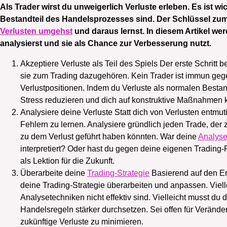
Als Trader wirst du unweigerlich Verluste erleben. Es ist wi
Bestandteil des Handelsprozesses sind. Der Schlüssel zum la
Verlusten umgehst
und daraus lernst. In diesem Artikel werd
analysierst und sie als Chance zur Verbesserung nutzt.
Akzeptiere Verluste als Teil des Spiels Der erste Schritt 
sie zum Trading dazugehören. Kein Trader ist immun gegen
Verlustpositionen. Indem du Verluste als normalen Bestan
Stress reduzieren und dich auf konstruktive Maßnahmen k
Analysiere deine Verluste Statt dich von Verlusten entmu
Fehlern zu lernen. Analysiere gründlich jeden Trade, der 
zu dem Verlust geführt haben könnten. War deine
Analys
interpretiert? Oder hast du gegen deine eigenen Trading-
als Lektion für die Zukunft.
Überarbeite deine
Trading-Strategie
Basierend auf den Er
deine Trading-Strategie überarbeiten und anpassen. Viel
Analysetechniken nicht effektiv sind. Vielleicht musst 
Handelsregeln stärker durchsetzen. Sei offen für Veränd
zukünftige Verluste zu minimieren.