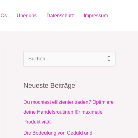
POs
Über uns
Datenschutz
Impressum
S
u
c
Neueste Beiträge
h
e
Du möchtest effizienter traden? Optimiere
n
deine Handelsroutinen für maximale
n
Produktivität
a
Die Bedeutung von Geduld und