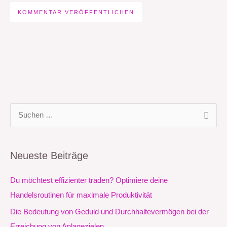
S
u
c
Neueste Beiträge
h
e
Du möchtest effizienter traden? Optimiere deine
n
Handelsroutinen für maximale Produktivität
n
Die Bedeutung von Geduld und Durchhaltevermögen bei der
a
Erreichung von Anlagezielen